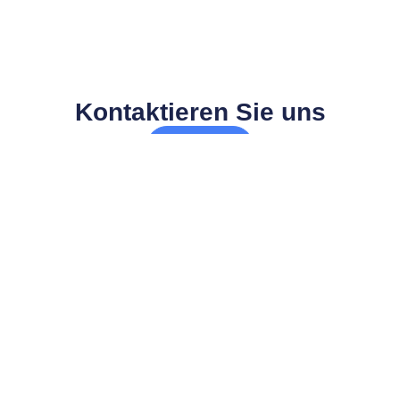
Kontaktieren Sie uns
Kontakt
MARIK TECH
SOLUTIONS GMBH
Reisenbauerring 4/2/23,
2351 Wr. Neudorf
+43 2236 39 30 20
office@marik-tech.at
Mo-Fr 8-18 Uhr
UNTERNEHMEN
ERSTTERMIN